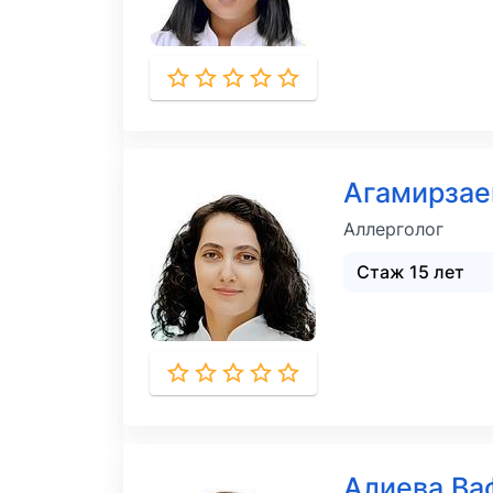
Агамирза
Аллерголог
Стаж 15 лет
Алиева В