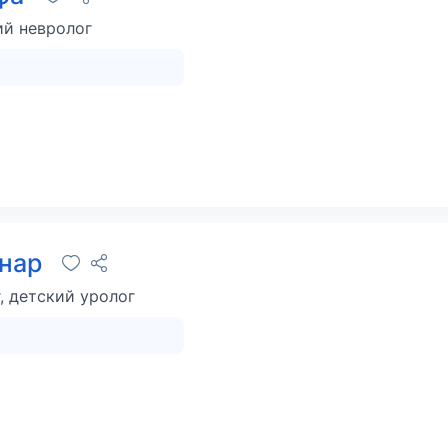
ий невролог
Анар
, детский уролог