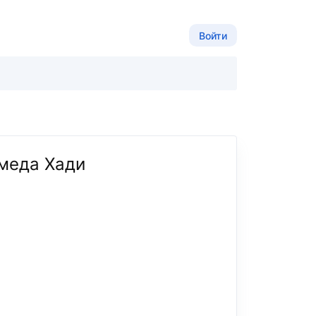
Войти
омеда Хади