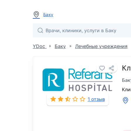
Баку
»
»
YDoc
Баку
Лечебные учреждения
Кл
Бак
Кли
1 отзыв