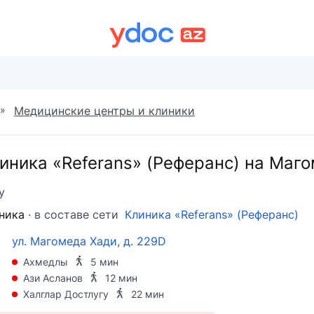
»
Медицинские центры и клиники
иника «Referans» (Реферанс) на Маг
у
ника
· в составе сети
Клиника «Referans» (Реферанс)
ул. Магомеда Хади, д. 229D
Ахмедлы
5 мин
Ази Асланов
12 мин
Халглар Достлугу
22 мин