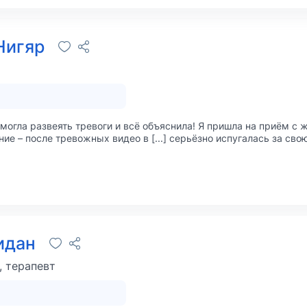
Нигяр
могла развеять тревоги и всё объяснила! Я пришла на приём с 
ие – после тревожных видео в [...] серьёзно испугалась за св
идан
, терапевт