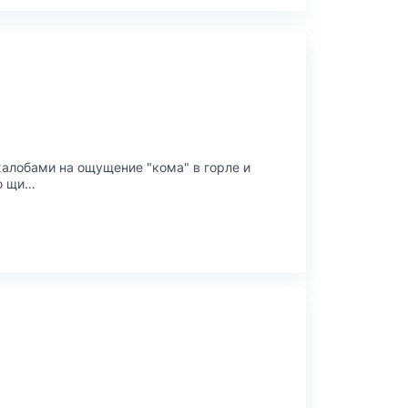
жалобами на ощущение "кома" в горле и
ою щи…