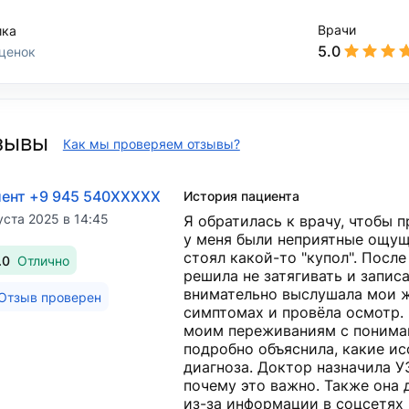
Врачи
ика
5.0
ценок
зывы
Как мы проверяем отзывы?
ент +9 945 540XXXXX
История пациента
уста 2025 в 14:45
Я обратилась к врачу, чтобы 
у меня были неприятные ощущ
стоял какой-то "купол". После
.0
Отлично
решила не затягивать и запис
внимательно выслушала мои ж
Отзыв проверен
симптомах и провёла осмотр. 
моим переживаниям с пониман
подробно объяснила, какие и
диагноза. Доктор назначила 
почему это важно. Также она
из-за информации в соцсетях