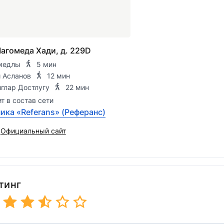
Магомеда Хади, д. 229D
медлы
5 мин
 Асланов
12 мин
глар Достлугу
22 мин
т в состав сети
ика «Referans» (Реферанс)
Официальный сайт
тинг