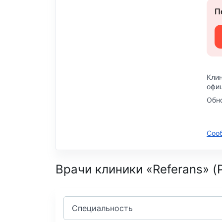
П
Клин
офиц
Обно
Соо
Врачи клиники «Referans» 
Специальность