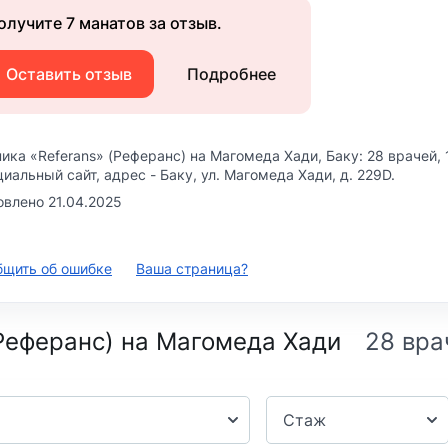
олучите 7 манатов за отзыв.
Оставить отзыв
Подробнее
ика «Referans» (Реферанс) на Магомеда Хади
, Баку: 28 врачей,
иальный сайт, адрес -
Баку, ул. Магомеда Хади, д. 229D
.
влено 21.04.2025
бщить об ошибке
Ваша страница?
(Реферанс) на Магомеда Хади
Стаж