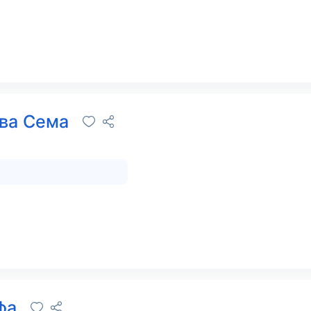
ева Сема
афа