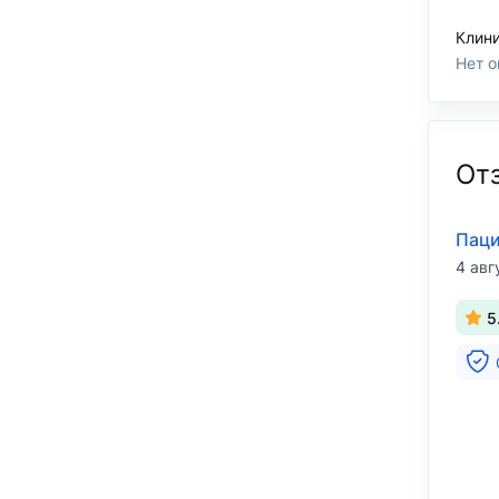
Клин
Нет о
От
Паци
4 авг
5