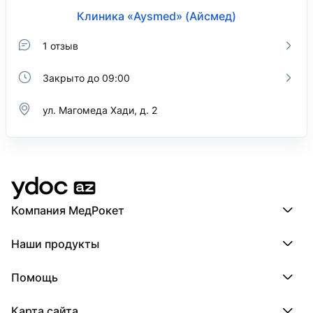
Клиника «Aysmed» (Айсмед)
1 отзыв
Закрыто до 09:00
ул. Магомеда Хади, д. 2
Компания МедРокет
Компания МедРокет
Наши продукты
О YDoc
Реквизиты компании
ПроДокторов
Помощь
ПроТаблетки
ПроБолезни
База знаний
МедТочка
Карта сайта