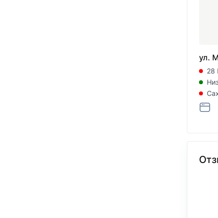
ул. 
28
Ни
Са
Отз