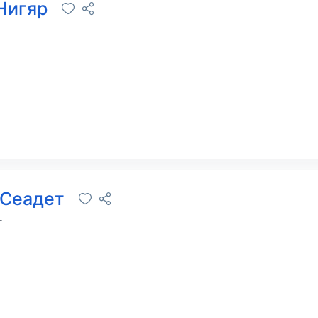
Нигяр
 Сеадет
г