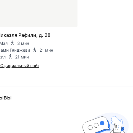
Микаэля Рафили, д. 28
 Мая
3 мин
зами Гянджеви
21 мин
хил
21 мин
Официальный сайт
ывы