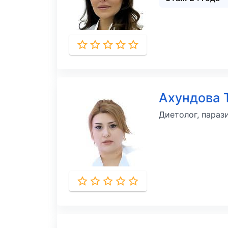
Ахундова 
Диетолог, параз