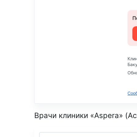
П
Клин
Баку
Обно
Соо
Врачи клиники «Aspera» (А