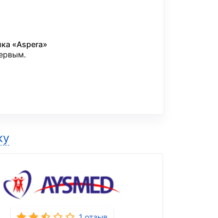
ка «Aspera»
первым.
ку
1 отзыв