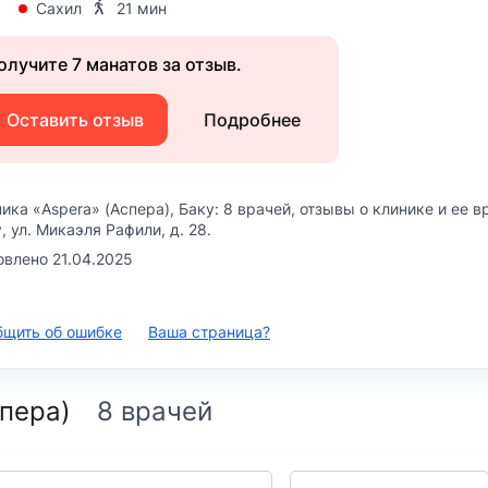
Сахил
21 мин
олучите 7 манатов за отзыв.
Оставить отзыв
Подробнее
ика «Aspera» (Аспера)
, Баку: 8 врачей, отзывы о клинике и ее 
, ул. Микаэля Рафили, д. 28
.
влено 21.04.2025
бщить об ошибке
Ваша страница?
спера)