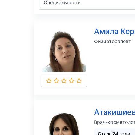
Специальность
Амила Ке
Физиотерапевт
Атакишиев
Врач-косметоло
Стаж 24 года