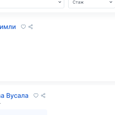
Стаж
римли
а Вусала
г