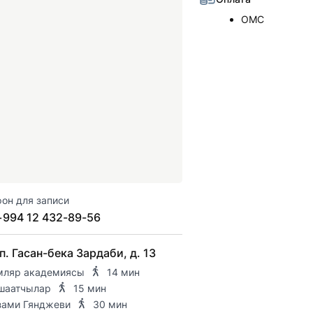
ОМС
он для записи
+994 12 432-89-56
п. Гасан-бека Зардаби, д. 13
мляр академиясы
14 мин
шаатчылар
15 мин
зами Гянджеви
30 мин