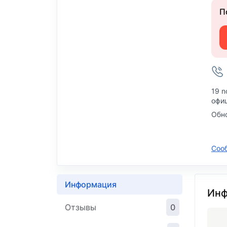
П
19 n
офиц
Обн
Соо
Информация
Инф
Отзывы
0