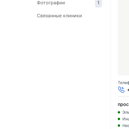
Фотографии
1
Связанные клиники
Телеф
прос
Эл
Ин
Ни