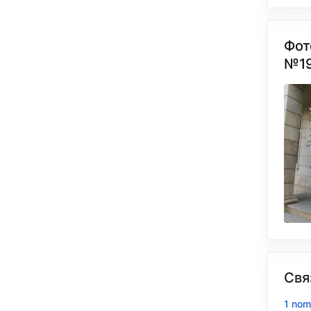
Фот
№1
Свя
1 nom