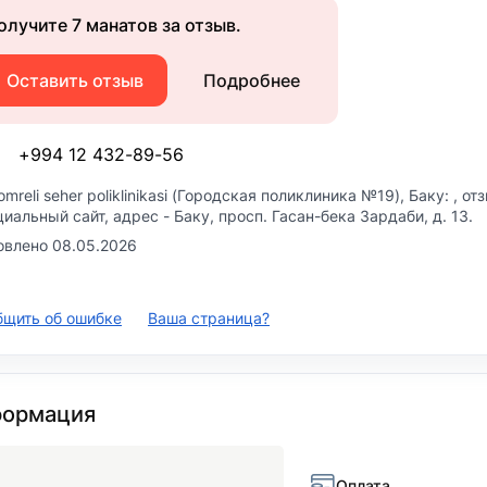
олучите 7 манатов за отзыв.
Оставить отзыв
Подробнее
+994 12 432-89-56
omreli seher poliklinikasi (Городская поликлиника №19)
, Баку: , о
иальный сайт, адрес -
Баку, просп. Гасан-бека Зардаби, д. 13
.
овлено 08.05.2026
бщить об ошибке
Ваша страница?
ормация
Оплата