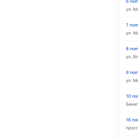
6 nom
ул. М
7 nom
ул. М
8 nom
ул. В
9 nom
ул. М
10 no
Бинаг
16 no
просп