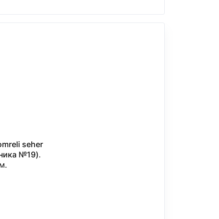
omreli seher
иника №19)
.
м.