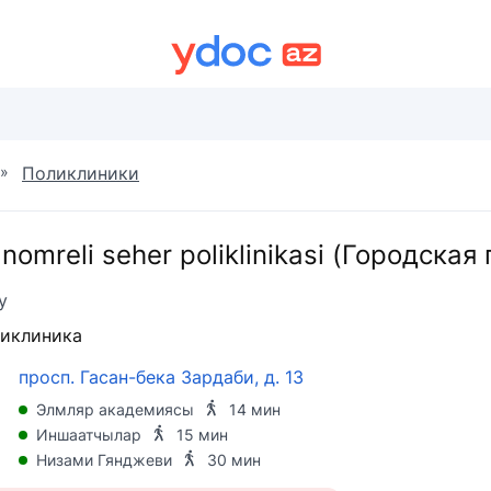
»
Поликлиники
 nomreli seher poliklinikasi (Городска
у
иклиника
просп. Гасан-бека Зардаби, д. 13
Элмляр академиясы
14 мин
Иншаатчылар
15 мин
Низами Гянджеви
30 мин