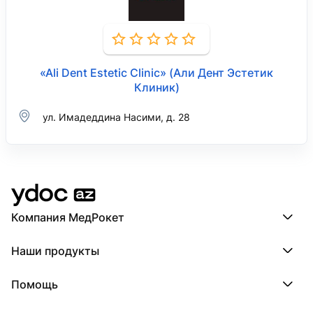
«Ali Dent Estetic Clinic» (Али Дент Эстетик
Клиник)
ул. Имадеддина Насими, д. 28
Компания МедРокет
Компания МедРокет
Наши продукты
О YDoc
Реквизиты компании
ПроДокторов
Помощь
ПроТаблетки
ПроБолезни
База знаний