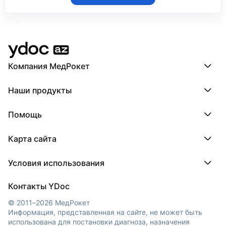
Компания МедРокет
Компания МедРокет
Наши продукты
О YDoc
Реквизиты компании
ПроДокторов
Помощь
ПроТаблетки
ПроБолезни
База знаний
МедТочка
Карта сайта
Регистрация врача
МедЛок
Регистрация клиники
Города
Условия использования
Регионы
Врачи
Пользовательское соглашение
Клиники
Контакты YDoc
Обработка персональных данных
© 2011–2026 МедРокет
Информация, представленная на сайте, не может быть
использована для постановки диагноза, назначения