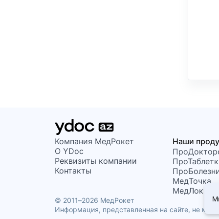
Компания МедРокет
Наши прод
О YDoc
ПроДоктор
Реквизиты компании
ПроТаблетк
Контакты
ПроБолезн
МедТочка
МедЛок
М
© 2011–2026 МедРокет
Информация, представленная на сайте, не може