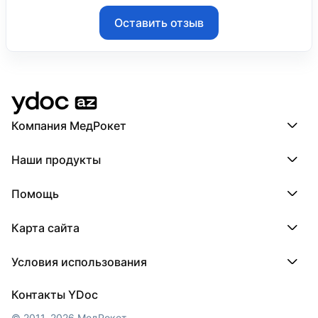
Оставить отзыв
Компания МедРокет
Компания МедРокет
Наши продукты
О YDoc
Реквизиты компании
ПроДокторов
Помощь
ПроТаблетки
ПроБолезни
База знаний
МедТочка
Карта сайта
Регистрация врача
МедЛок
Регистрация клиники
Города
Условия использования
Регионы
Врачи
Пользовательское соглашение
Клиники
Контакты YDoc
Обработка персональных данных
© 2011–2026 МедРокет