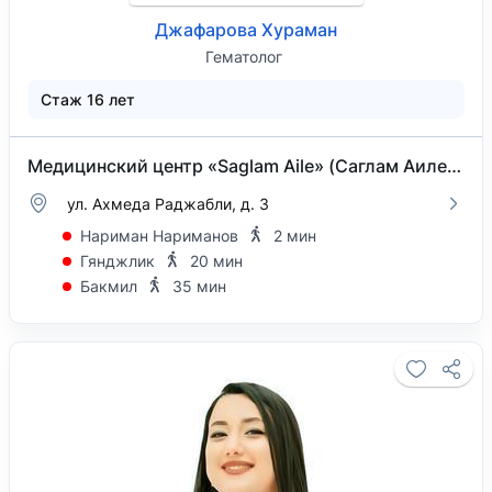
Джафарова Хураман
Гематолог
Стаж 16 лет
Медицинский центр «Saglam Aile» (Саглам Аиле) на Ахмеда Раджабли
ул. Ахмеда Раджабли, д. 3
Нариман Нариманов
2 мин
Гянджлик
20 мин
Бакмил
35 мин