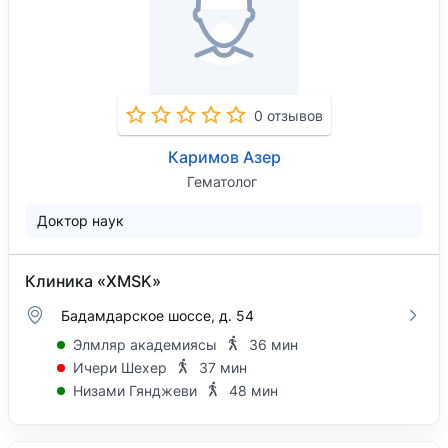
0 отзывов
Каримов Азер
Гематолог
Доктор наук
Клиника «XMSK»
Бадамдарское шоссе, д. 54
Элмляр академиясы
36 мин
Ичери Шехер
37 мин
Низами Гянджеви
48 мин