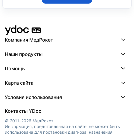
Компания МедРокет
Компания МедРокет
Наши продукты
О YDoc
Реквизиты компании
ПроДокторов
Помощь
ПроТаблетки
ПроБолезни
База знаний
МедТочка
Карта сайта
Регистрация врача
МедЛок
Регистрация клиники
Города
Условия использования
Регионы
Врачи
Пользовательское соглашение
Клиники
Контакты YDoc
Обработка персональных данных
© 2011–2026 МедРокет
Информация, представленная на сайте, не может быть
использована для постановки диагноза, назначения