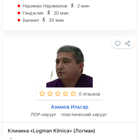
Нариман Нариманов
2 мин
Гянджлик
20 мин
Бакмил
35 мин
0 отзывов
Азимов Ильгар
ЛОР-хирург
пластический хирург
Клиника «Logman Klinica» (Логман)