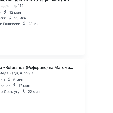
задлыг, д. 112
я
12 мин
лик
23 мин
и Гянджеви
28 мин
Клиника «Referans» (Реферанс) на Магомеда Хади
меда Хади, д. 229D
длы
5 мин
сланов
12 мин
ар Достлугу
22 мин