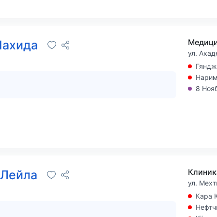
Медици
Нахида
ул. Акад
Гяндж
Нарим
8 Ноя
 Лейла
ул. Мехт
Кара 
Нефтч