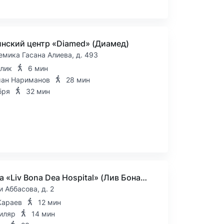
нский центр «Diamed» (Диамед)
емика Гасана Алиева, д. 493
лик
6 мин
ан Нариманов
28 мин
бря
32 мин
Клиника «Liv Bona Dea Hospital» (Лив Бона Ди)
и Аббасова, д. 2
Караев
12 мин
иляр
14 мин