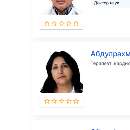
Доктор наук
Абдулрах
Терапевт, карди