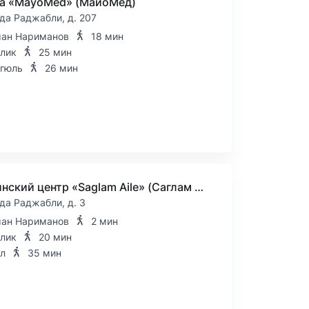
а «MayoMed» (МайоМед)
да Раджабли, д. 207
ан Нариманов
18 мин
лик
25 мин
гюль
26 мин
Медицинский центр «Saglam Aile» (Саглам Аиле) на Ахмеда Раджабли
да Раджабли, д. 3
ан Нариманов
2 мин
лик
20 мин
л
35 мин