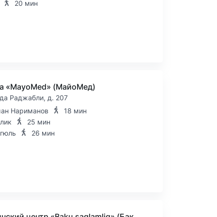
20 мин
а «MayoMed» (МайоМед)
да Раджабли, д. 207
ан Нариманов
18 мин
лик
25 мин
гюль
26 мин
Медицинский центр «Baku saglamliq» (Баку сагламлик)