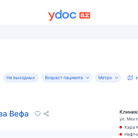
На выходных
Возраст пациента
Метро
ва Вефа
ул. Мехт
Кара 
Нефтч