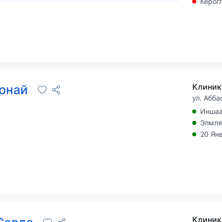
Кёрог
Клиник
Гюнай
ул. Абб
Иншаа
Элмля
20 Ян
Клиника