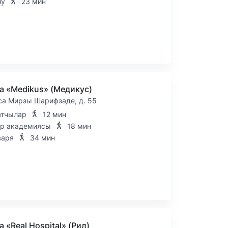
лу
23 мин
а «Medikus» (Медикус)
аса Мирзы Шарифзаде, д. 55
тчылар
12 мин
р академиясы
18 мин
варя
34 мин
 «Real Hospital» (Рил)