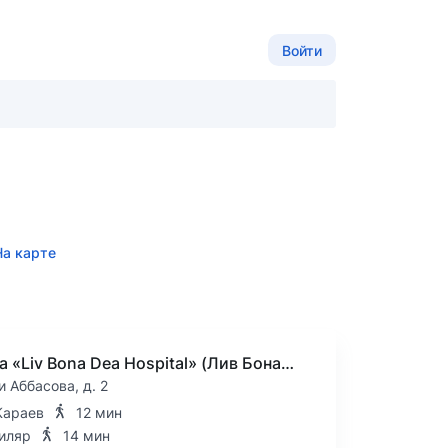
Войти
На карте
Клиника «Liv Bona Dea Hospital» (Лив Бона Ди)
и Аббасова, д. 2
Караев
12 мин
иляр
14 мин