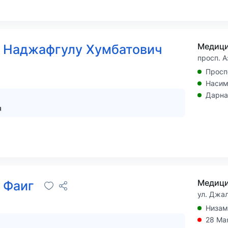
 Наджафгулу Хумбатович
просп. А
Просп
Наси
Дарна
я
 Фаиг
ул. Джа
Низам
28 Ма