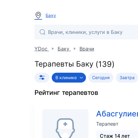
Баку
»
»
YDoc
Баку
Врачи
Терапевты Баку
В клинике
Сегодня
Завтра
Рейтинг
терапевтов
Абасгулие
Терапевт
Стаж 14 лет