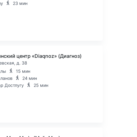
лу
23 мин
нский центр «Diaqnoz» (Диагноз)
евская, д. 38
длы
15 мин
сланов
24 мин
ар Достлугу
25 мин