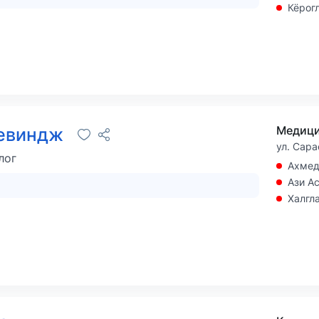
Кёрог
Медици
Севиндж
ул. Сара
лог
Ахме
Ази А
Халгл