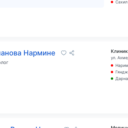
Сахил
Клиник
манова Нармине
ул. Ахме
олог
Нарим
Гяндж
Дарна