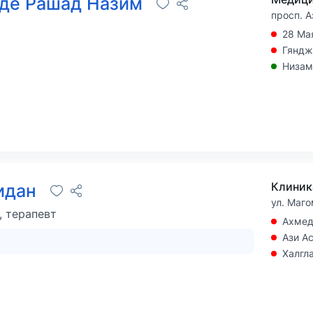
де Рашад Назим
просп. А
28 Ма
Гяндж
Низам
идан
ул. Маго
, терапевт
Ахме
Ази А
Халгл