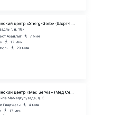
Медицинский центр «Sherg-Gerb» (Шерг-Герб)
задлыг, д. 187
ект Азадлыг
7 мин
ми
17 мин
гюль
29 мин
Медицинский центр «Med Servis» (Мед Сервис)
лила Мамедгулузаде, д. 3
и Гянджеви
4 мин
я
17 мин