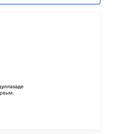
дуллазаде
ервым.