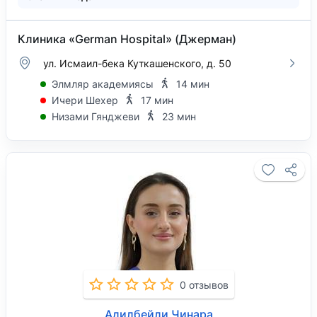
Клиника «German Hospital» (Джерман)
ул. Исмаил-бека Куткашенского, д. 50
Элмляр академиясы
14 мин
Ичери Шехер
17 мин
Низами Гянджеви
23 мин
0 отзывов
Адилбейли Чинара