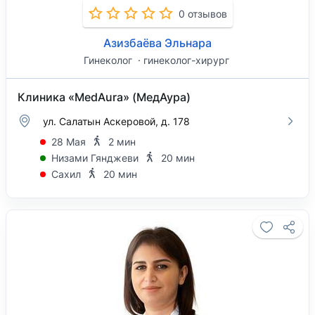
0 отзывов
Азизбаёва Эльнара
Гинеколог
гинеколог-хирург
Клиника «MedAura» (МедАура)
ул. Салатын Аскеровой, д. 178
28 Мая
2 мин
Низами Гянджеви
20 мин
Сахил
20 мин