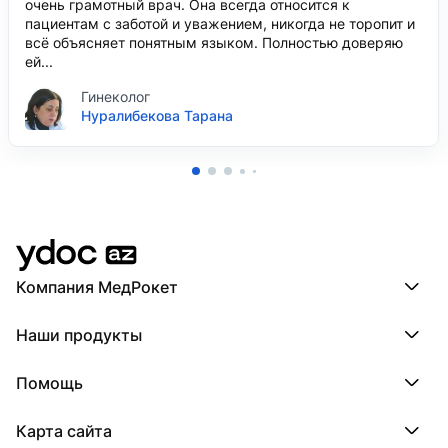
очень грамотный врач. Она всегда относится к
пациентам с заботой и уважением, никогда не торопит и
всё объясняет понятным языком. Полностью доверяю
ей...
Гинеколог
Нуралибекова Тарана
Компания МедРокет
Компания МедРокет
Наши продукты
О YDoc
Реквизиты компании
ПроДокторов
Помощь
ПроТаблетки
ПроБолезни
База знаний
МедТочка
Карта сайта
Регистрация врача