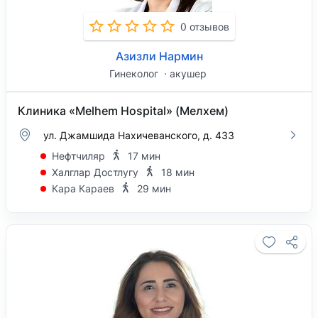
0 отзывов
Азизли Нармин
Гинеколог
акушер
Клиника «Melhem Hospital» (Мелхем)
ул. Джамшида Нахичеванского, д. 433
Нефтчиляр
17 мин
Халглар Достлугу
18 мин
Кара Караев
29 мин