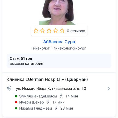
0 отзывов
Аббасова Сура
Гинеколог
гинеколог-хирург
Стаж 51 год
высшая категория
Клиника «German Hospital» (Джерман)
ул. Исмаил-бека Куткашенского, д. 50
Элмляр академиясы
14 мин
Ичери Шехер
17 мин
Низами Гянджеви
23 мин