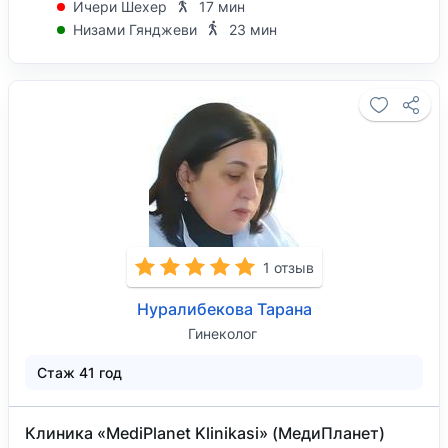
Ичери Шехер
17 мин
Низами Гянджеви
23 мин
1 отзыв
Нуралибекова Тарана
Гинеколог
Стаж 41 год
Клиника «MediPlanet Klinikasi» (МедиПланет)