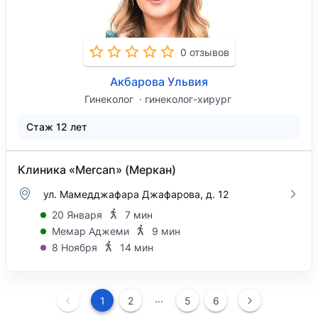
0 отзывов
Акбарова Ульвия
Гинеколог
гинеколог-хирург
Стаж 12 лет
Клиника «Mercan» (Меркан)
ул. Мамедджафара Джафарова, д. 12
20 Января
7 мин
Мемар Аджеми
9 мин
8 Ноября
14 мин
...
1
2
5
6